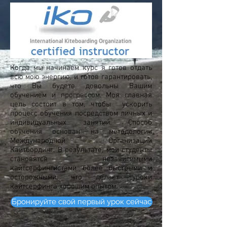
Когда мы начинаем курс я готов отдать
всю мою энергию, и готов гарантировать,
что Вы будете довольны Вашим
обучением и прогрессом. Моя главная
цель состоит в том, чтобы ускорить
процесс обучения посредством личных и
индивидуальных занятий. Способ
обучения основан на методологии
Международной Организации
Кайтбординг. В результате, мои студенты
становятся независимыми
кайтсерфингистами более быстрыми и
осторожными, что делает уроки
кайтсерфинга хорошим опытом.
Бронируйте свой первый урок сейчас