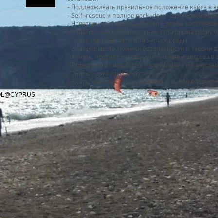
- Поддерживать правильное положение кайта в в
- Self¬rescue и полное pack¬down в глубокой воде
- Наветренной перетащить тело, чтобы восстанов
- Наветренной сопротивление тела держа доску 
- Знать ход мощности для запуска воды
- Знать правила техники безопасности и теории 
- понять, прогноз погоды, приливные и ветровые
- Определить силу ветра, направление и качество
- Знать, право правил пути
- Знать, комплект оборудования и выбор в завис
OOL@CYPRUS