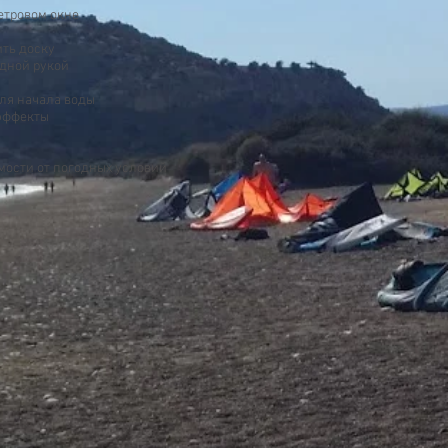
етровом окне
ить доску
одной рукой
для начала воды
 эффекты
имости от погодных условий