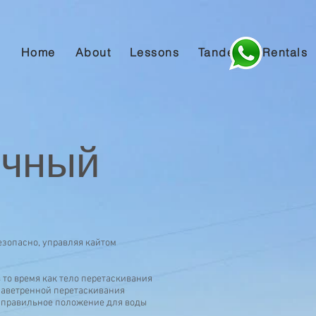
Home
About
Lessons
Tandem
Rentals
очный
безопасно, управляя кайтом
 то время как тело перетаскивания
о наветренной перетаскивания
ь правильное положение для воды